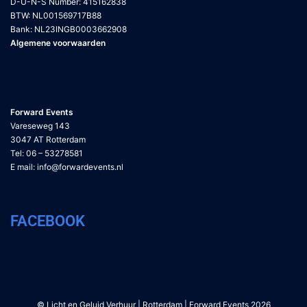
D-U-N-S Number: 415162838
BTW: NL001569717B88
Bank: NL23INGB0003662908
Algemene voorwaarden
Forward Events
Vareseweg 143
3047 AT Rotterdam
Tel: 06 – 53278581
E mail:
info@forwardevents.nl
FACEBOOK
© Licht en Geluid Verhuur | Rotterdam | Forward Events 2026