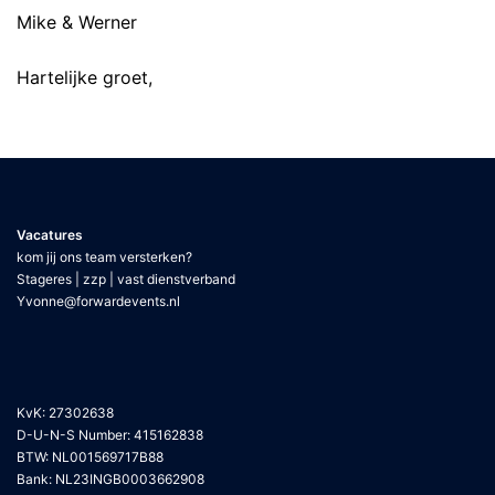
Mike & Werner
Hartelijke groet,
Vacatures
kom jij ons team versterken?
Stageres | zzp | vast dienstverband
Yvonne@forwardevents.nl
KvK: 27302638
D-U-N-S Number: 415162838
BTW: NL001569717B88
Bank: NL23INGB0003662908